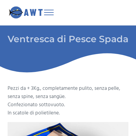
Skip to main content
Skip to header right navigation
Skip to site footer
Menu
Asensio Worldwide Tuna
Ventresca di Pesce Spada
Pezzi da + 3Kg., completamente pulito, senza pelle,
senza spine, senza sangüe.
Confezionato sottovuoto.
In scatole di polietilene.