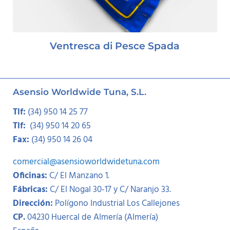
Ventresca di Pesce Spada
Asensio Worldwide Tuna, S.L.
Tlf:
(34) 950 14 25 77
Tlf:
(34) 950 14 20 65
Fax:
(34) 950 14 26 04
comercial@asensioworldwidetuna.com
Oficinas:
C/ El Manzano 1.
Fábricas:
C/ El Nogal 30-17 y C/ Naranjo 33.
Dirección:
Polígono Industrial Los Callejones
CP.
04230 Huercal de Almería (Almería)