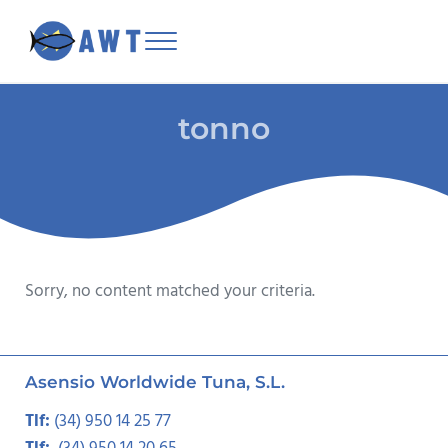
Skip to main content
Skip to header right navigation
Skip to site footer
Menu
Asensio Worldwide Tuna
tonno
Sorry, no content matched your criteria.
Asensio Worldwide Tuna, S.L.
Tlf:
(34) 950 14 25 77